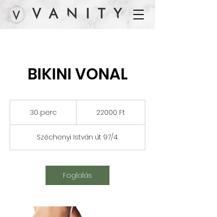
BIKINI VONAL
22000
Ft
30 perc
3
22000 Ft
0
p
Széchenyi István út 97/4.
e
r
c
Foglalás