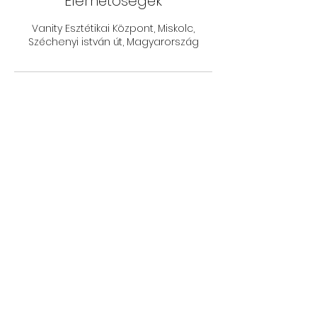
Elérhetőségek
Vanity Esztétikai Központ, Miskolc,
Széchenyi istván út, Magyarország
IRATKOZZ FEL A
HÍRLEVELÜNKRE!
Feliratkozás
VANITY ESZTÉTIKAI KÖZPONT
3525 Miskolc, Széchenyi István út 97/4.