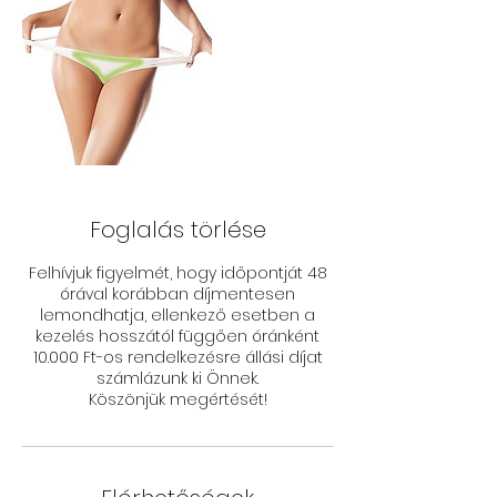
Foglalás törlése
Felhívjuk figyelmét, hogy időpontját 48
órával korábban díjmentesen
lemondhatja, ellenkező esetben a
kezelés hosszától függően óránként
10.000 Ft-os rendelkezésre állási díjat
számlázunk ki Önnek.
Köszönjük megértését!