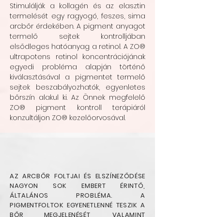
Stimulálják a kollagén és az elasztin
termelését egy ragyogó, feszes, sima
arcbőr érdekében. A pigment anyagot
termelő sejtek kontrolljában
elsődleges hatóanyag a retinol. A ZO®
ultrapotens retinol koncentrációjának
egyedi probléma alapján történő
kiválasztásával a pigmentet termelő
sejtek beszabályozhatók, egyenletes
bőrszín alakul ki. Az Önnek megfelelő
ZO® pigment kontroll terápiáról
konzultáljon ZO® kezelőorvosával.
AZ ARCBŐR FOLTJAI ÉS ELSZÍNEZŐDÉSE
NAGYON SOK EMBERT ÉRINTŐ,
ÁLTALÁNOS PROBLÉMA. A
PIGMENTFOLTOK EGYENETLENNÉ TESZIK A
BŐR MEGJELENÉSÉT, VALAMINT