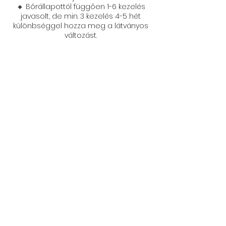
🔸 Bőrállapottól függően 1-6 kezelés
javasolt, de min. 3 kezelés 4-5 hét
különbséggel hozza meg a látványos
változást.
Foglalás törlése
Felhívjuk figyelmét, hogy időpontját 48
órával korábban díjmentesen
lemondhatja, ellenkező esetben a
kezelés hosszától függően óránként
10.000 Ft-os rendelkezésre állási díjat
számlázunk ki Önnek.
Köszönjük megértését!
Elérhetőségek
Vanity Esztétikai Központ, Miskolc,