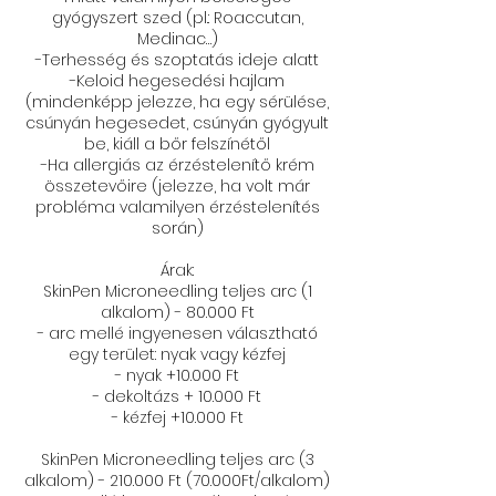
gyógyszert szed (pl.: Roaccutan,
Medinac…)
-Terhesség és szoptatás ideje alatt
-Keloid hegesedési hajlam
(mindenképp jelezze, ha egy sérülése,
csúnyán hegesedet, csúnyán gyógyult
be, kiáll a bőr felszínétől
-Ha allergiás az érzéstelenítő krém
összetevőire (jelezze, ha volt már
probléma valamilyen érzéstelenítés
során)
Árak:
SkinPen Microneedling teljes arc (1
alkalom) - 80.000 Ft
- arc mellé ingyenesen választható
egy terület: nyak vagy kézfej​
- nyak +10.000 Ft
- dekoltázs + 10.000 Ft
- kézfej +10.000 Ft
SkinPen Microneedling teljes arc (3
alkalom) - 210.000 Ft (70.000Ft/alkalom)