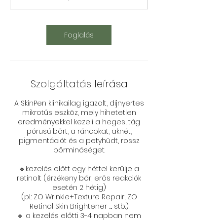
0
p
e
Foglalás
r
c
Szolgáltatás leírása
A SkinPen klinikailag igazolt, díjnyertes
mikrotűs eszköz, mely hihetetlen
eredményekkel kezeli a heges, tág
pórusú bőrt, a ráncokat, aknét,
pigmentációt és a petyhüdt, rossz
bőrminőséget.
🔹kezelés előtt egy héttel kerülje a
retinolt (érzékeny bőr, erős reakciók
esetén 2 hétig)
(pl.: ZO Wrinkle+Texture Repair, ZO
Retinol Skin Brightener …. stb.)
🔹 a kezelés előtti 3-4 napban nem