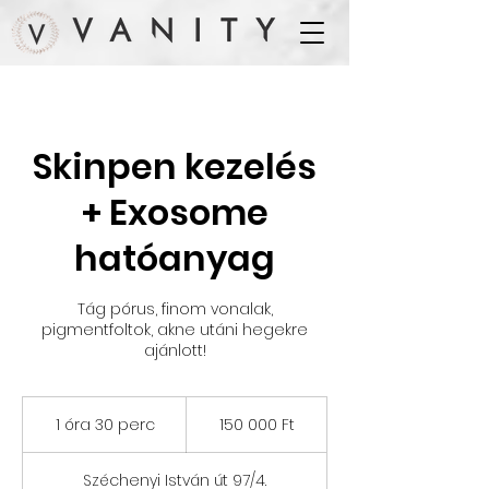
Skinpen kezelés
+ Exosome
hatóanyag
Tág pórus, finom vonalak,
pigmentfoltok, akne utáni hegekre
ajánlott!
150 000
magyar
1 óra 30 perc
1
150 000 Ft
forint
ó
r
Széchenyi István út 97/4.
3