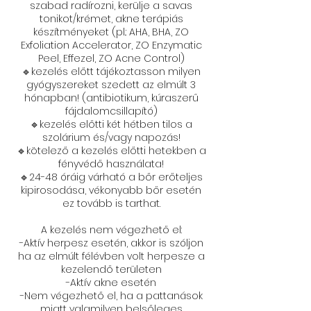
szabad radírozni, kerülje a savas
tonikot/krémet, akne terápiás
készítményeket (pl.: AHA, BHA, ZO
Exfoliation Accelerator, ZO Enzymatic
Peel, Effezel, ZO Acne Control)
🔹kezelés előtt tájékoztasson milyen
gyógyszereket szedett az elmúlt 3
hónapban! (antibiotikum, kúraszerű
fájdalomcsillapító)
🔹kezelés előtti két hétben tilos a
szolárium és/vagy napozás!
🔹kötelező a kezelés előtti hetekben a
fényvédő használata!
🔹24-48 óráig várható a bőr erőteljes
kipirosodása, vékonyabb bőr esetén
ez tovább is tarthat.
A kezelés nem végezhető el:
-Aktív herpesz esetén, akkor is szóljon
ha az elmúlt félévben volt herpesze a
kezelendő területen
-Aktív akne esetén
-Nem végezhető el, ha a pattanások
miatt valamilyen belsőleges