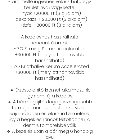
- arc mellé ingyenes választható egy
terület: nyak vagy kézfej​
- nyak +20.000 Ft (3 alkalom)
- dekoltázs + 20.000 Ft (3 alkalom)
- kézfej +20.000 Ft (3 alkalom)
A kezeléshez használható
koncentrátumok:
- ZO Firming Serum Accelerated
+30.000 Ft (mely, otthon tovább
használható)
- ZO Brigthalive Serum Accelerated
+30.000 Ft (mely, otthon tovább
használható)
🔸 Érzéstelenítő krémet alkalmazunk,
így nem fáj a kezelés.
🔸 A bőrmegújítás legegészségesebb
formája, mert beindul a szervezet
saját kollagén és elasztin termelése,
így a hegek és ráncok feltöltődnek, a
dermis tömörebbé válik.
🔸 A kezelés után a bőr még 6 hónapig
javul.