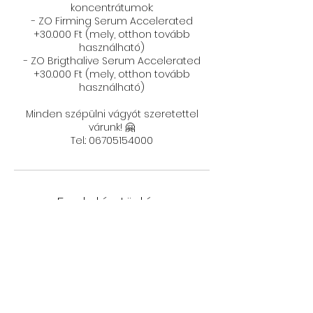
koncentrátumok:
- ZO Firming Serum Accelerated
+30.000 Ft (mely, otthon tovább
használható)
- ZO Brigthalive Serum Accelerated
+30.000 Ft (mely, otthon tovább
használható)
Minden szépülni vágyót szeretettel
várunk! 🤗
Tel.: 06705154000
Foglalás törlése
Felhívjuk figyelmét, hogy időpontját 48
órával korábban díjmentesen
lemondhatja, ellenkező esetben a
kezelés hosszától függően óránként
10.000 Ft-os rendelkezésre állási díjat
számlázunk ki Önnek.
Köszönjük megértését!