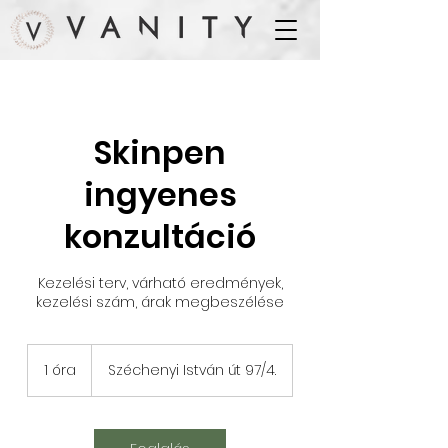
Skinpen
ingyenes
konzultáció
Kezelési terv, várható eredmények,
kezelési szám, árak megbeszélése
1 óra
1
Széchenyi István út 97/4.
ó
r