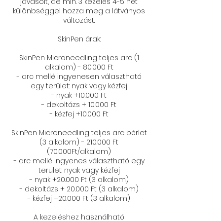
javasolt, de min. 3 kezelés 4-5 hét
különbséggel hozza meg a látványos
változást.
SkinPen árak:
SkinPen Microneedling teljes arc (1
alkalom) - 80.000 Ft
- arc mellé ingyenesen választható
egy terület: nyak vagy kézfej​
- nyak +10.000 Ft
- dekoltázs + 10.000 Ft
- kézfej +10.000 Ft
SkinPen Microneedling teljes arc bérlet
(3 alkalom) - 210.000 Ft
(70.000Ft/alkalom)
- arc mellé ingyenes választható egy
terület: nyak vagy kézfej​
- nyak +20.000 Ft (3 alkalom)
- dekoltázs + 20.000 Ft (3 alkalom)
- kézfej +20.000 Ft (3 alkalom)
A kezeléshez használható