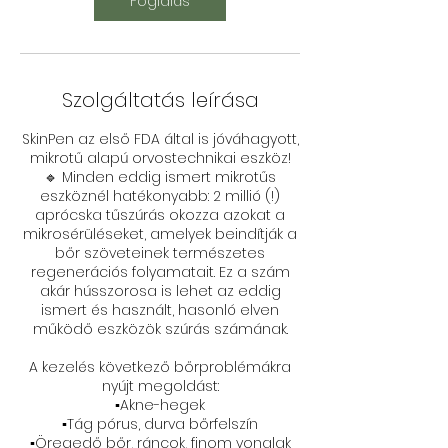
Foglalás
Szolgáltatás leírása
SkinPen az első FDA által is jóváhagyott,
mikrotű alapú orvostechnikai eszköz!
🔹 Minden eddig ismert mikrotűs
eszköznél hatékonyabb: 2 millió (!)
aprócska tűszúrás okozza azokat a
mikrosérüléseket, amelyek beindítják a
bőr szöveteinek természetes
regenerációs folyamatait. Ez a szám
akár hússzorosa is lehet az eddig
ismert és használt, hasonló elven
működő eszközök szúrás számának.⁣
A kezelés következő bőrproblémákra
nyújt megoldást:
▪️Akne-hegek
▪️Tág pórus, durva bőrfelszín
▪️Öregedő bőr, ráncok, finom vonalak