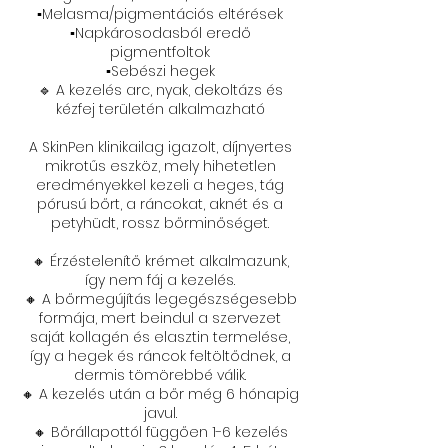
▪️Melasma/pigmentációs eltérések
▪️Napkárosodasból eredő
pigmentfoltok
▪️Sebészi hegek
🔹 A kezelés arc, nyak, dekoltázs és
kézfej területén alkalmazható
A SkinPen klinikailag igazolt, díjnyertes
mikrotűs eszköz, mely hihetetlen
eredményekkel kezeli a heges, tág
pórusú bőrt, a ráncokat, aknét és a
petyhüdt, rossz bőrminőséget.
🔸 Érzéstelenítő krémet alkalmazunk,
így nem fáj a kezelés.
🔸 A bőrmegújítás legegészségesebb
formája, mert beindul a szervezet
saját kollagén és elasztin termelése,
így a hegek és ráncok feltöltődnek, a
dermis tömörebbé válik.
🔸 A kezelés után a bőr még 6 hónapig
javul.
🔸 Bőrállapottól függően 1-6 kezelés