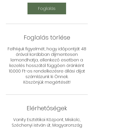
Foglalás
Foglalás törlése
Felhívjuk figyelmét, hogy időpontját 48
órával korábban díjmentesen
lemondhatja, ellenkező esetben a
kezelés hosszától függően óránként
10.000 Ft-os rendelkezésre állási díjat
számlázunk ki Önnek.
Köszönjük megértését!
Elérhetőségek
Vanity Esztétikai Központ, Miskolc,
Széchenyi istván út, Magyarország