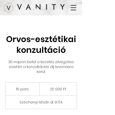
Orvos-esztétikai
konzultáció
30 napon belül a kezelés elvégzése
esetén a konzultációs díj levonásra
kerül.
20 000
magyar
15 perc
1
20 000 Ft
forint
5
p
Széchenyi István út 97/4.
e
r
c