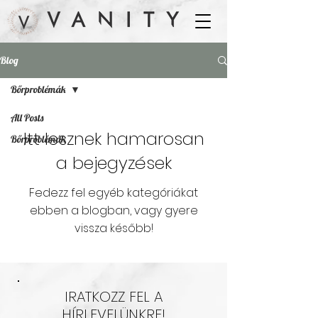
Blog
Bőrproblémák
All Posts
Itt lesznek hamarosan
Bőrproblémák
a bejegyzések
Fedezz fel egyéb kategóriákat
ebben a blogban, vagy gyere
vissza később!
IRATKOZZ FEL A
HÍRLEVELÜNKRE!